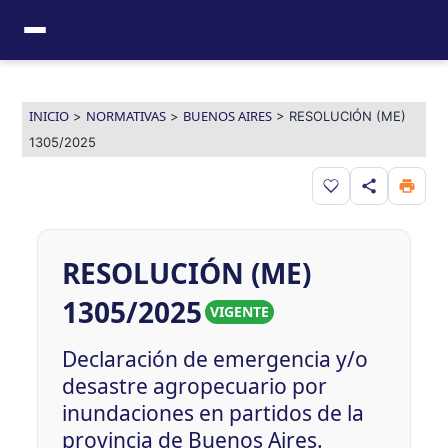
Ir
al
contenido
INICIO
NORMATIVAS
BUENOS AIRES
>
>
>
RESOLUCIÓN (ME)
1305/2025
Guardar en favor
RESOLUCIÓN (ME)
1305/2025
VIGENTE
Declaración de emergencia y/o
desastre agropecuario por
inundaciones en partidos de la
provincia de Buenos Aires.