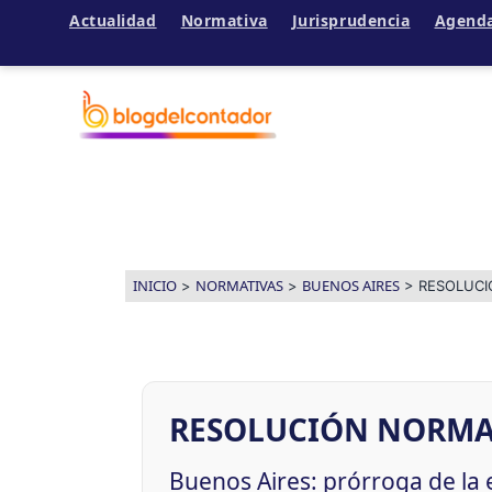
Actualidad
Normativa
Jurisprudencia
Agend
Ir
al
contenido
INICIO
NORMATIVAS
BUENOS AIRES
>
>
>
RESOLUCI
RESOLUCIÓN NORMATI
Buenos Aires: prórroga de la 