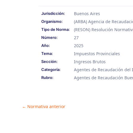
Buenos Aires
Jurisdicción:
(ARBA) Agencia de Recaudació
Organismo:
(RESON) Resolución Normativ
Tipo de Norma:
27
Número:
2025
Año:
Impuestos Provinciales
Tema:
Ingresos Brutos
Sección:
Agentes de Recaudación del 
Categoría:
Agentes de Recaudación Bue
Rubro:
Post
←
Normativa anterior
navigation