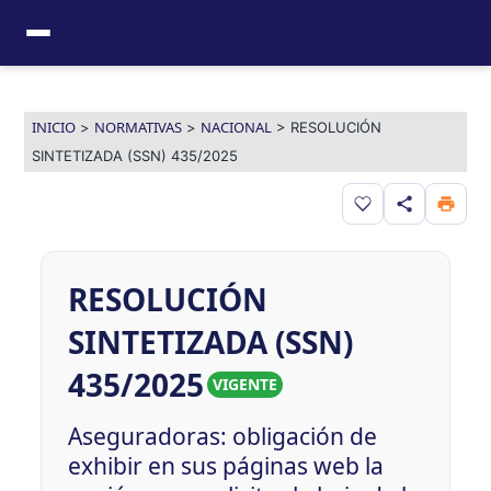
Ir
al
contenido
INICIO
NORMATIVAS
NACIONAL
>
>
>
RESOLUCIÓN
SINTETIZADA (SSN) 435/2025
Guardar en favor
RESOLUCIÓN
SINTETIZADA (SSN)
435/2025
VIGENTE
Aseguradoras: obligación de
exhibir en sus páginas web la