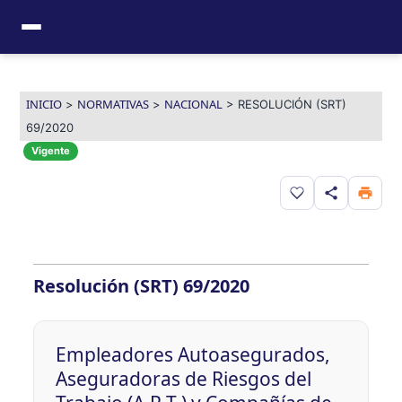
Ir
al
contenido
INICIO
NORMATIVAS
NACIONAL
>
>
>
RESOLUCIÓN (SRT)
69/2020
Vigente
Guardar en favor
Resolución (SRT) 69/2020
Empleadores Autoasegurados,
Aseguradoras de Riesgos del