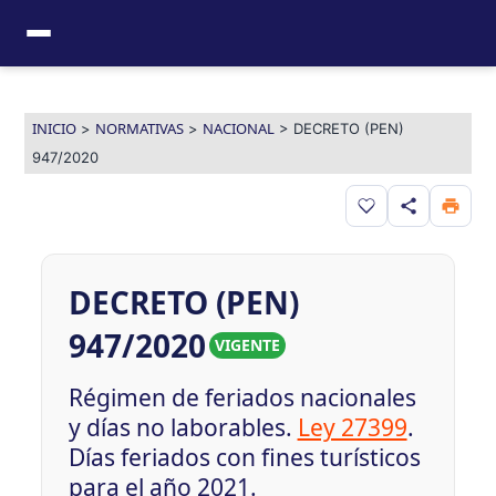
Ir
al
contenido
INICIO
NORMATIVAS
NACIONAL
>
>
>
DECRETO (PEN)
947/2020
Guardar en favor
DECRETO (PEN)
947/2020
VIGENTE
Régimen de feriados nacionales
y días no laborables.
Ley 27399
.
Días feriados con fines turísticos
para el año 2021.