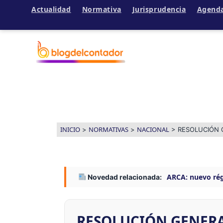
Actualidad
Normativa
Jurisprudencia
Agend
Ir
al
contenido
INICIO
NORMATIVAS
NACIONAL
>
>
>
RESOLUCIÓN 
ARCA: nuevo rég
Novedad relacionada:
RESOLUCIÓN GENERAL