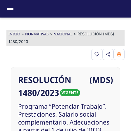
Ir
al
contenido
INICIO
NORMATIVAS
NACIONAL
>
>
>
RESOLUCIÓN (MDS)
1480/2023
Guardar en favor
RESOLUCIÓN (MDS)
1480/2023
VIGENTE
Programa “Potenciar Trabajo”.
Prestaciones. Salario social
complementario. Adecuaciones
a partir del 1 de julio de 2023.