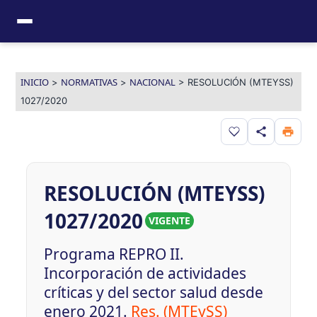
Ir
al
contenido
INICIO
NORMATIVAS
NACIONAL
>
>
>
RESOLUCIÓN (MTEYSS)
1027/2020
Guardar en favor
RESOLUCIÓN (MTEYSS)
1027/2020
VIGENTE
Programa REPRO II.
Incorporación de actividades
críticas y del sector salud desde
enero 2021.
Res. (MTEySS)