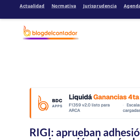
Actualidad
Normativa
Jurisprudencia
Agend
Ir
al
contenido
RIGI: aprueban adhesió