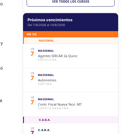
Aspectos generales sobre la documentación
VER TODOS LOS CURSOS
ro
9/26
para sociedades
SÁB
CONTABILIDAD Y AUDITORÍA
10:00 hs
Próximos vencimientos
19
Contabilidad intermedia (Mi primer balance
Del 7/8/2026 al 14/8/2026
9/26
comercial)
VIE 7/8
NACIONAL
VIE
CONTABILIDAD Y AUDITORÍA
19:30 hs
 y
2
Estados Contables (Histórico vs Ajustado)
VIE
NACIONAL
10/26
7
Agentes SIRCAR 2a Quinc
CUIT 0-1-2-3-4-…
SÁB
CONTABILIDAD Y AUDITORÍA
10:00 hs
17
mó
Contabilidad superior (Mi primer balance
10/26
VIE
comercial)
NACIONAL
7
Autonomos
CUIT 7-8-9-…
SÁB
ACTUACIÓN PROFESIONAL
10:00 hs
31
El Mejor Asesoramiento al Actual y Futuro
10/26
Cliente
VIE
NACIONAL
la
7
Contr. Fiscal Nueva Tecn. MT
CUIT 0-1-2-3-4-5-6-7-8-9-…
C.A.B.A.
VIE
C.A.B.A.
7