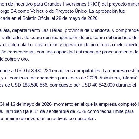
men de Incentivo para Grandes Inversiones (RIGI) del proyecto mine
orge SA como Vehículo de Proyecto Único. La aprobación fue
licada en el Boletín Oficial el 28 de mayo de 2026.
spallata, departamento Las Heras, provincia de Mendoza, y comprende
es sulfurados de cobre con recuperación de oro como subproducto del
tiva contempla la construcción y operación de una mina a cielo abierto
ación convencional, con una capacidad estimada de procesamiento de
de cobre y oro.
sciende a USD 613.430.234 en activos computables. La empresa esti
027 y el comienzo de operación para enero de 2029. Asimismo, informó
 años de USD 188.598.566, compuesto por USD 40.542.000 durante el
IGI el 13 de mayo de 2026, momento en el que la empresa completó 
va. También fija el 1° de septiembre de 2028 como fecha límite para
to mínimo de inversión en activos computables.