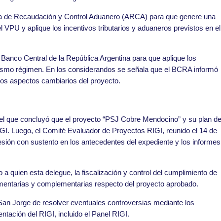
cia de Recaudación y Control Aduanero (ARCA) para que genere una
el VPU y aplique los incentivos tributarios y aduaneros previstos en el
Banco Central de la República Argentina para que aplique los
 mismo régimen. En los considerandos se señala que el BCRA informó
los aspectos cambiarios del proyecto.
n el que concluyó que el proyecto “PSJ Cobre Mendocino” y su plan d
RIGI. Luego, el Comité Evaluador de Proyectos RIGI, reunido el 14 de
sión con sustento en los antecedentes del expediente y los informes
 a quien esta delegue, la fiscalización y control del cumplimiento de
amentarias y complementarias respecto del proyecto aprobado.
an Jorge de resolver eventuales controversias mediante los
tación del RIGI, incluido el Panel RIGI.