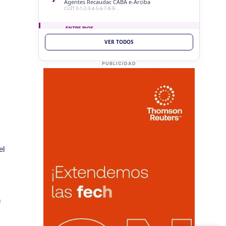
Agentes Recaudac CABA e-Arciba
CUIT 0-1-2-3-4-5-6-7-8-9-…
ENTRE RIOS
VER TODOS
VIE
ENTRE RIOS
7
Ag. Ret. Imp. Prof. Lib. EERR
CUIT 5-6-7-8-9-…
PUBLICIDAD
VIE
ENTRE RIOS
7
Agentes Ret. y Perc. E. Rios
CUIT 5-6-7-8-9-…
JUJUY
VIE
JUJUY
7
Agentes Ret. Perc. Jujuy
el
CUIT 0-1-2-3-4-…
LA RIOJA
VIE
LA RIOJA
7
Agentes Percepcion La Rioja
n
CUIT 5-6-7-8-9-…