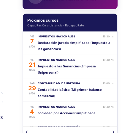
Próximos cursos
Capacitación a distancia · Recapacitate
VIE
IMPUESTOS NACIONALES
19:30 hs
7
Declaración jurada simplificada (Impuesto a
8/26
las ganancias)
VIE
IMPUESTOS NACIONALES
19:30 hs
21
Impuesto a las Ganancias (Empresa
8/26
Unipersonal)
SÁB
CONTABILIDAD Y AUDITORÍA
10:00 hs
29
Contabilidad básica (Mi primer balance
8/26
comercial)
avoritos
VIE
IMPUESTOS NACIONALES
19:30 hs
4
Sociedad por Acciones Simplificada
os
9/26
VIE
CONTABILIDAD Y AUDITORÍA
19:30 hs
18