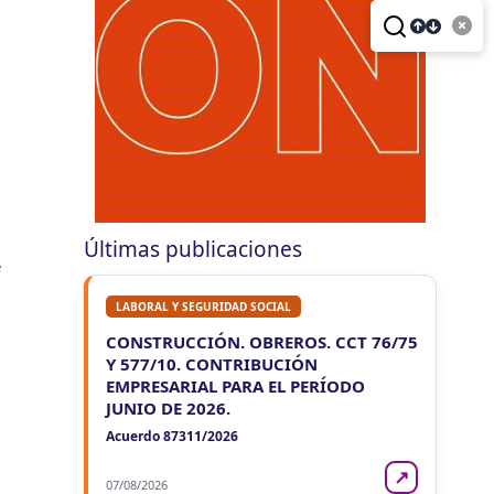
VIE
LA RIOJA
7
Agentes Retencion La Rioja
CUIT 5-6-7-8-9-…
NEUQUEN
VIE
NEUQUEN
7
Agentes Ret. y Percep. Neuquen
CUIT 0-1-2-3-4-…
SALTA
VIE
SALTA
Últimas publicaciones
7
Agentes Ret. y Perc. DJ Inf.
e
CUIT 0-1-2-3-…
LABORAL Y SEGURIDAD SOCIAL
LUN 10/8
CONSTRUCCIÓN. OBREROS. CCT 76/75
NACIONAL
Y 577/10. CONTRIBUCIÓN
LUN
NACIONAL
10
EMPRESARIAL PARA EL PERÍODO
Agentes SIRCAR 2a Quinc
JUNIO DE 2026.
CUIT 5-6-7-8-9-…
Acuerdo 87311/2026
LUN
NACIONAL
10
↗
Casas Particulares F102/RT
07/08/2026