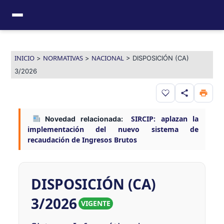
Ir
al
contenido
INICIO
NORMATIVAS
NACIONAL
>
>
>
DISPOSICIÓN (CA)
3/2026
Guardar en favor
SIRCIP: aplazan la
Novedad relacionada:
implementación del nuevo sistema de
recaudación de Ingresos Brutos
DISPOSICIÓN (CA)
3/2026
VIGENTE