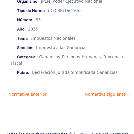
(PEN) Poder Ejecutivo Nacional
Organismo:
(DECRE) Decreto
Tipo de Norma:
93
Número:
2026
Año:
Impuestos Nacionales
Tema:
Impuesto a las Ganancias
Sección:
Ganancias Personas Humanas
Inocencia
Categoría:
,
Fiscal
Declaración Jurada Simplificada Ganancias
Rubro:
Post
←
Normativa anterior
Normativa siguiente
→
navigation